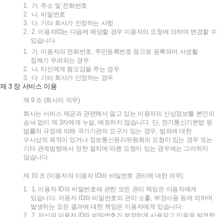
1.
가
.
주소
및
전화번호
2.
나
.
비밀번호
3.
다
.
기타
회사가
인정하는
사항
2.
2.
이용자
ID
는
다음에
해당할
경우
이용자의
요청에
의하여
변경할
수
있습니다
.
1.
가
.
이용자의
전화번호
,
주민등록번호
등으로
등록되어
사생활
침해가
우려되는
경우
2.
나
.
타인에게
혐오감을
주는
경우
3.
다
.
기타
회사가
인정하는
경우
3
제
장
서비스
이용
제
9
조
(
회사의
의무
)
회사는
서비스
제공과
관련해서
알고
있는
이용자의
신상정보를
본인의
승낙
없이
제
3
자에게
누설
,
배포하지
않습니다
.
단
,
전기통신기본법
등
법률의
규정에
의해
국가기관의
요구가
있는
경우
,
범죄에
대한
수사상의
목적이
있거나
정보통신윤리위원회의
요청이
있는
경우
또는
기타
관계법령에서
정한
절차에
따른
요청이
있는
경우에는
그러하지
않습니다
.
제
10
조
(
이용자의
이용자
ID
와
비밀번호
관리에
대한
의무
)
1.
1.
이용자
ID
와
비밀번호에
관한
모든
관리
책임은
이용자에게
있습니다
.
이용자
ID
와
비밀번호의
관리
소홀
,
부정사용
등에
의하여
발생하는
모든
결과에
대한
책임은
이용자에게
있습니다
.
2.
2.
자신의
이용자
ID
와
비밀번호가
부정하게
사용되고
있음을
발견한