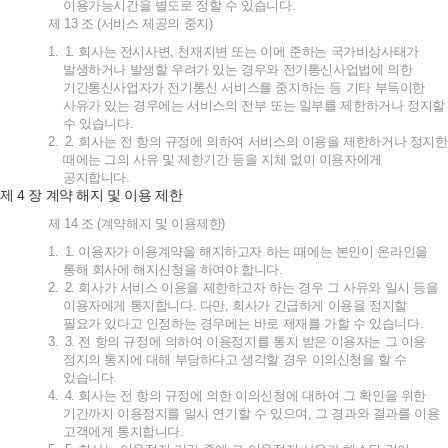
이용가능시간을
별도로
정할
수
있습니다
.
제
13
조
(
서비스
제공의
중지
)
1.
1.
회사는
전시사변
,
천재지변
또는
이에
준하는
국가비상사태가
발생하거나
발생할
우려가
있는
경우와
전기통신사업법에
의한
기간통신사업자가
전기통신
서비스를
중지하는
등
기타
부득이한
사유가
있는
경우에는
서비스의
전부
또는
일부를
제한하거나
정지할
수
있습니다
.
2.
2.
회사는
전
항의
규정에
의하여
서비스의
이용을
제한하거나
정지한
때에는
그의
사유
및
제한기간
등을
지체
없이
이용자에게
공지합니다
.
4
제
장
계약
해지
및
이용
제한
제
14
조
(
계약해지
및
이용제한
)
1.
1.
이용자가
이용계약을
해지하고자
하는
때에는
본인이
온라인을
통해
회사에
해지신청을
하여야
합니다
.
2.
2.
회사가
서비스
이용을
제한하고자
하는
경우
그
사유와
일시
등을
이용자에게
통지합니다
.
다만
,
회사가
긴급하게
이용을
정지할
필요가
있다고
인정하는
경우에는
바로
제재를
가할
수
있습니다
.
3.
3.
전
항의
규정에
의하여
이용정지를
통지
받은
이용자는
그
이용
정지의
통지에
대해
부당하다고
생각할
경우
이의신청을
할
수
있습니다
.
4.
4.
회사는
전
항의
규정에
의한
이의신청에
대하여
그
확인을
위한
기간까지
이용정지를
일시
연기할
수
있으며
,
그
경과와
결과를
이용
고객에게
통지합니다
.