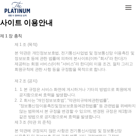
메뉴 건너뛰기
사이트 이용안내
1
제
장
총칙
제
1
조
(
목적
)
본
약관은
개인정보보호법
,
전기통신사업법
및
정보통신망
이용촉진
및
정보보호
등에
관한
법률에
의하여
본사이트
(
이하
"
회사
"
라
한다
)
가
제공하는
회원
서비스
(
이하
"
서비스
"
라
한다
)
의
이용
조건
,
절차
그리고
회원규칙에
관한
사항
등을
규정함을
목적으로
합니다
.
제
2
조
(
공지
)
1.
1.
본
규정은
서비스
화면에
게시하거나
기타의
방법으로
회원에게
공지함으로써
효력을
발생합니다
.
2.
2.
회사는
“
개인정보보호법
”, “
약관의규제에관한법률
”,
“
정보통신망이용촉진및정보보호등에관한법률
”
등
관련법을
위배하지
않는
범위에서
본
규정을
변경할
수
있으며
,
변경된
규정은
제
1
항과
같은
방법으로
공지함으로써
효력을
발생합니다
.
제
3
조
(
약관
외
준칙
)
본
약관에
규정되지
않은
사항은
전기통신사업법
및
정보통신망