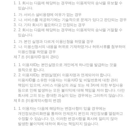
1.
1.
회사는
다음에
해당하는
경우에는
이용계약의
승낙을
유보할
수
있습니다
.
1.
가
.
서비스
설비용량에
여유가
없는
경우
2.
나
.
서비스를
제공하기에는
기술적으로
문제가
있다고
판단되는
경우
3.
다
.
기타
회사가
필요하다고
인정되는
경우
2.
2.
회사는
다음에
해당하는
경우에는
이용계약의
승낙을
거절할
수
있습니다
.
1.
가
.
본인
실명과
다르게
이용신청을
하였을
경우
2.
나
.
이용신청서의
내용을
허위로
기재하였거나
허위서류를
첨부하여
이용신청을
하였을
경우
제
7
조
(
이용자
ID
등의
관리
)
1.
1.
이용자
ID
는
본인실명으로
개인에게
하나만을
발급하는
것을
원칙으로
합니다
.
2.
2.
이용자
ID
는
본명
(
실명
)
이
이용자명과
연계되어야
합니다
.
이용자
ID
를
소유한
이용자는
이용자
ID
및
비밀번호에
대한
관리
책임이
있으며
,
서비스
이용상의
과실
또는
제
3
자에
의한
부정사용
등으로
인해
발생하는
모든
불이익에
대해
책임을
져야
합니다
.
다만
회사에
고의
또는
중대한
과실이
있는
경우에는
그러하지
않습니다
.
제
8
조
(
이용계약사항의
변경
)
1.
1.
이용자는
다음에
해당하는
변경사항이
있을
경우에는
개인정보관리화면을
통하여
언제든지
본인의
개인정보를
열람하고
수정할
수
있습니다
.
단
,
이러한
변경사항을
회사에
알리지
않아
발생한
불이익에
대하여
회사는
책임지지
않습니다
.