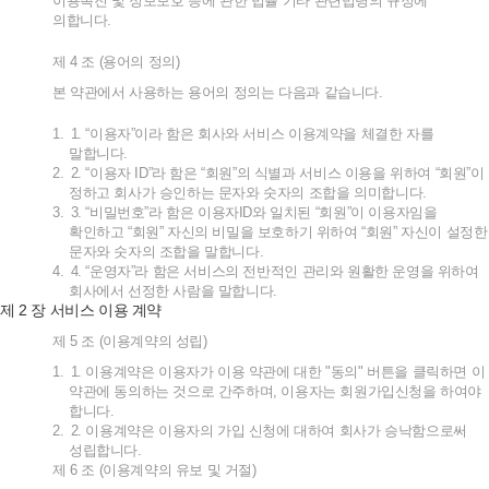
이용촉진
및
정보보호
등에
관한
법률
기타
관련법령의
규정에
의합니다
.
제
4
조
(
용어의
정의
)
본
약관에서
사용하는
용어의
정의는
다음과
같습니다
.
1.
1. “
이용자
”
이라
함은
회사와
서비스
이용계약을
체결한
자를
말합니다
.
2.
2. “
이용자
ID”
라
함은
“
회원
”
의
식별과
서비스
이용을
위하여
“
회원
”
이
정하고
회사가
승인하는
문자와
숫자의
조합을
의미합니다
.
3.
3. “
비밀번호
”
라
함은
이용자
ID
와
일치된
“
회원
”
이
이용자임을
확인하고
“
회원
”
자신의
비밀을
보호하기
위하여
“
회원
”
자신이
설정한
문자와
숫자의
조합을
말합니다
.
4.
4. “
운영자
”
라
함은
서비스의
전반적인
관리와
원활한
운영을
위하여
회사에서
선정한
사람을
말합니다
.
2
제
장
서비스
이용
계약
제
5
조
(
이용계약의
성립
)
1.
1.
이용계약은
이용자가
이용
약관에
대한
"
동의
"
버튼을
클릭하면
이
약관에
동의하는
것으로
간주하며
,
이용자는
회원가입신청을
하여야
합니다
.
2.
2.
이용계약은
이용자의
가입
신청에
대하여
회사가
승낙함으로써
성립합니다
.
제
6
조
(
이용계약의
유보
및
거절
)