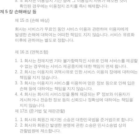
5.
5.
회사는
이용정지
기간
중에
그
이용정지
사유가
해소된
것이
확인된
경우에는
이용정지
조치를
즉시
해제합니다
.
5
제
장
손해배상
등
제
15
조
(
손해
배상
)
회사는
서비스가
무료인
동안
서비스
이용과
관련하여
이용자에게
발생한
손해에
대하여는
어떠한
책임도
지지
않습니다
.
서비스
유료화
이후에
관하여는
별도로
정합니다
.
제
16
조
(
면책조항
)
1.
1.
회사는
천재지변
기타
불가항력적인
사유로
인해
서비스를
제공할
수
없는
경우에는
서비스
제공중지에
대한
책임이
면제
됩니다
.
2.
2.
회사는
이용자의
귀책사유로
인한
서비스
이용의
장애에
대하여는
책임을
지지
않습니다
.
3.
3.
회사는
이용자가
서비스를
이용하여
얻은
정보
등으로
인해
입은
손해
등에
대하여는
책임을
지지
않습니다
.
4.
4.
회사는
회사의
서비스망을
통해
제공되는
IP
정보와
이용자가
게시하거나
전송한
정보
등의
신뢰도나
정확성에
대하여는
책임을
지지
않습니다
.
제
17
조
(
준거법
및
재판관할
)
1.
1.
회사와
회원간
제기된
소송은
대한민국법을
준거법으로
합니다
.
2.
2.
회사와
회원간
발생한
분쟁에
관한
소송은
민사소송법
상의
관할법원에
제소합니다
.