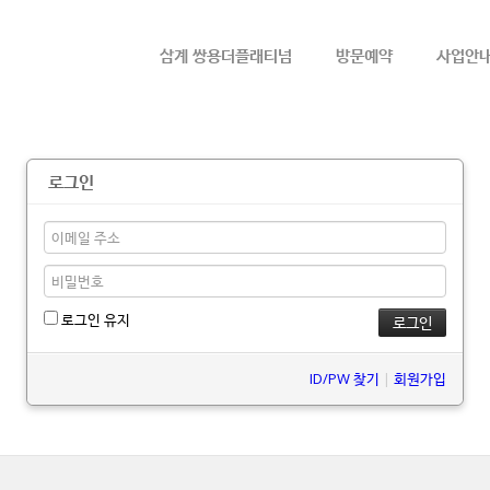
메뉴 건너뛰기
삼계 쌍용더플래티넘
방문예약
사업안
로그인
로그인 유지
ID/PW 찾기
|
회원가입